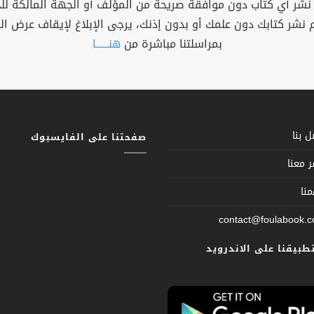
 نشر أي كتاب دون موافقة صريحة من المؤلف أو الجهة المالكة ل
م نشر كتابك دون علمك أو بدون إذنك، يرجى الإبلاغ لإيقاف عرض ال
بمراسلتنا مباشرة من
هنــــــا
 بنا
صفحتنا على الفايسبوك
 معنا
نا
contact@foulabook.
تطبيقنا على الاندرويد