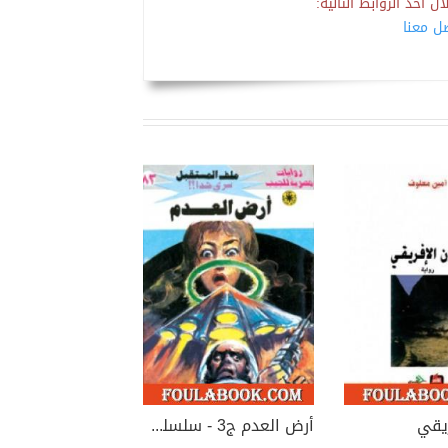
 أحد الروابط التالية:
صل معنا
ريقي
أرض العدم ج3 - سلسلة ملف المستقبل