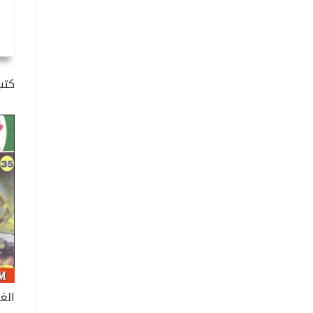
كتب
الغ