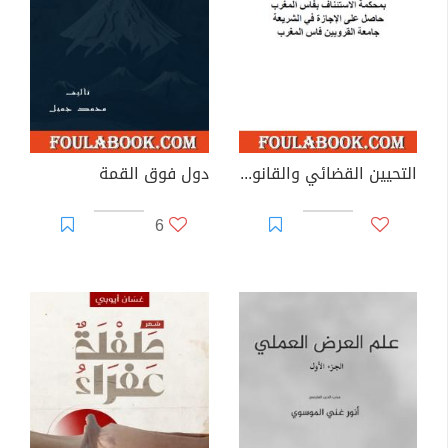
التحيين القضائي والقانوني - الجزء السادس
دول فوق القمة
6