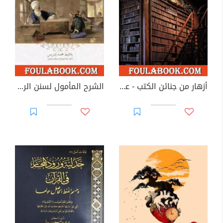
أزهار من جنائن الكتب - عرض لإصدارات مختارة من المؤلفات البحرينية والعربية
الشرح المأمول لسنن الرسول ﷺ