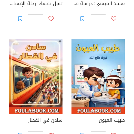
محمد القيسي: دراسة في شعره ونثره
تقبل نفسك: رحلة الإنسان نحو فهم ذاته وبناء حياة أفضل
طبيب العيون
سادن في القطار