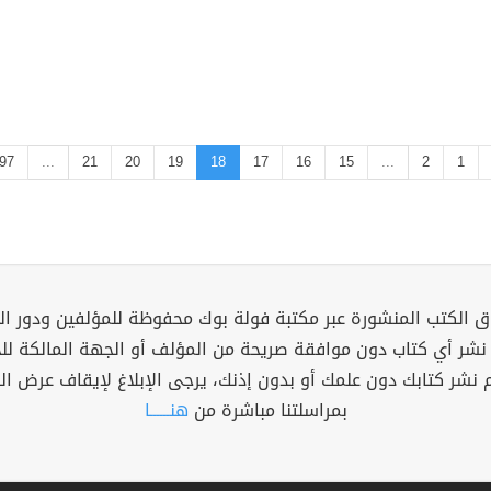
97
...
21
20
19
18
17
16
15
...
2
1
 الكتب المنشورة عبر مكتبة فولة بوك محفوظة للمؤلفين ودور ال
 نشر أي كتاب دون موافقة صريحة من المؤلف أو الجهة المالكة ل
م نشر كتابك دون علمك أو بدون إذنك، يرجى الإبلاغ لإيقاف عرض ال
بمراسلتنا مباشرة من
هنــــــا