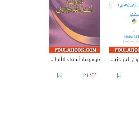
تعلم البايثون للمبتدئين - بالعربي
موسوعة أسماء الله الحسنى
21