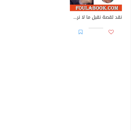
نقد لقصة نقبل ما لا نرضاه - السيد حسن