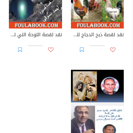
نقد لقصة ذبح الدجاج للقاص أحمد دسوقي - السيد حسن
نقد لقصة اللوحة التي تركناها فوق سطح القمر - السيد حسن