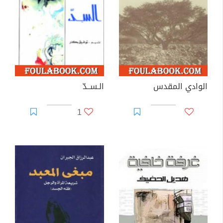
الوادي المقدس
الـســدّ
1