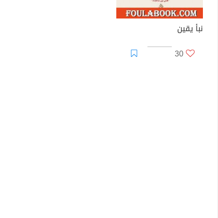
نبأ يقين
30