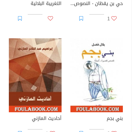
حي بن يقظان - النصوص الأربعة ومبدعوها
التغريبة البلالية
1
بني بجم
أحاديث المازني