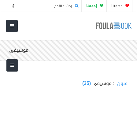
مهمتنا
إدعمنا
بحث متقدم
موسيقى
فنون
:: موسيقى
(35)