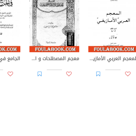
المعجم العربي الأمازيغي - الجزء الثالث
معجم المصطلحات و الألقاب التاريخية