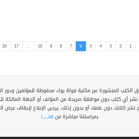
18
17
...
10
9
8
7
6
5
4
3
2
1
 الكتب المنشورة عبر مكتبة فولة بوك محفوظة للمؤلفين ودور ال
 نشر أي كتاب دون موافقة صريحة من المؤلف أو الجهة المالكة ل
م نشر كتابك دون علمك أو بدون إذنك، يرجى الإبلاغ لإيقاف عرض ال
بمراسلتنا مباشرة من
هنــــــا