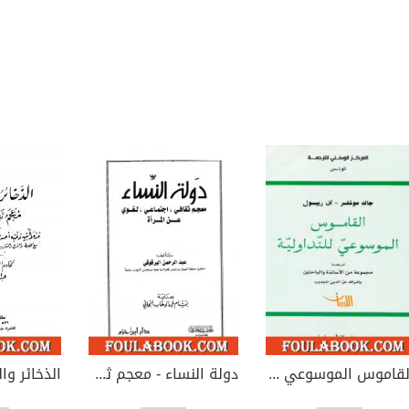
القاموس الموسوعي للتداولية
دولة النساء - معجم ثقافي اجتماعي لغوي عن المرأة