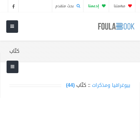
مهمتنا
إدعمنا
بحث متقدم
كتّاب
بيوغرافيا ومذكرات
:: كتّاب
(44)