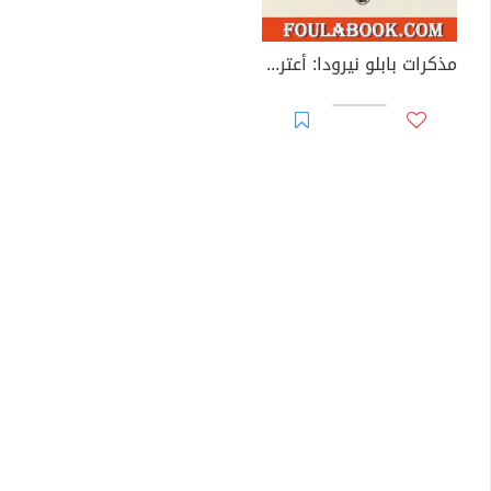
مذكرات بابلو نيرودا: أعترف بأنني قد عشت