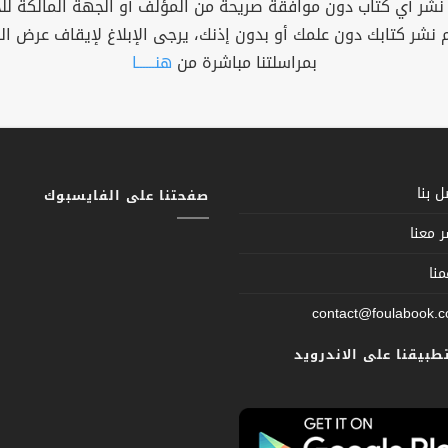
 نشر أي كتاب دون موافقة صريحة من المؤلف أو الجهة المالكة ل
م نشر كتابك دون علمك أو بدون إذنك، يرجى الإبلاغ لإيقاف عرض ال
بمراسلتنا مباشرة من
هنــــــا
 بنا
صفحتنا على الفايسبوك
 معنا
نا
contact@foulabook.
تطبيقنا على الاندرويد