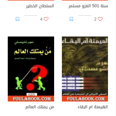
سنة 501 الغزو مستمر
السلطان الخطير
4
2
الهيمنة ام البقاء
من يمتلك العالم