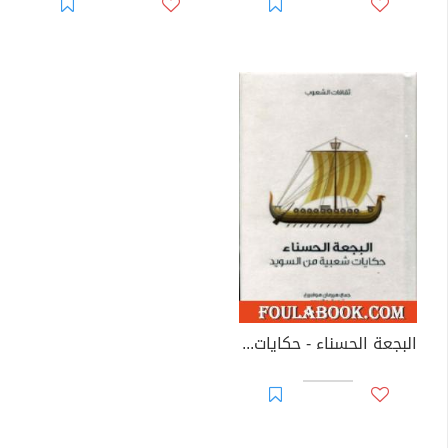
البجعة الحسناء - حكايات شعبية من السويد