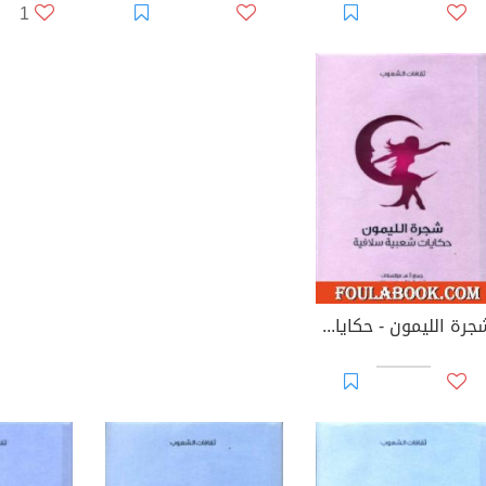
1
شجرة الليمون - حكايات شعبية سلافية