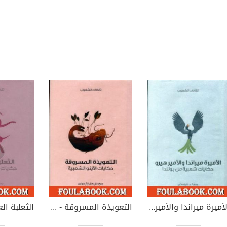
الأميرة ميراندا والأمير هيرو - حكايات شعبية من بولندا
التعويذة المسروقة - حكايات الأينو الشعبية