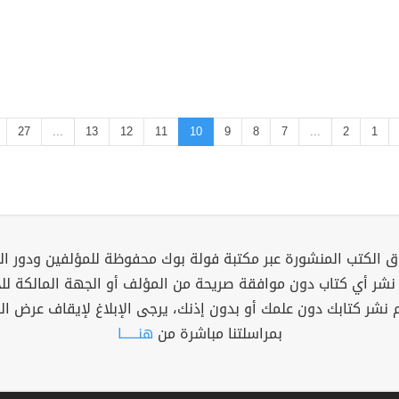
27
...
13
12
11
10
9
8
7
...
2
1
 الكتب المنشورة عبر مكتبة فولة بوك محفوظة للمؤلفين ودور ال
 نشر أي كتاب دون موافقة صريحة من المؤلف أو الجهة المالكة ل
م نشر كتابك دون علمك أو بدون إذنك، يرجى الإبلاغ لإيقاف عرض ال
بمراسلتنا مباشرة من
هنــــــا