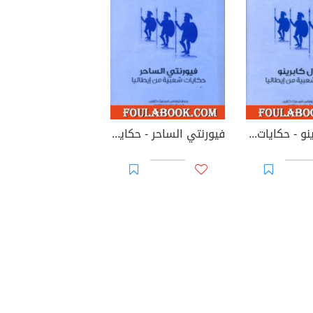
الخال كابرينو - حكايات شعبية من إيطاليا
فيورنتي الساحر - حكايات شعبية من إيطاليا