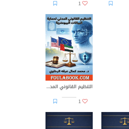
1
التنظيم القانوني المدني لحماية البيانات البيومترية
1