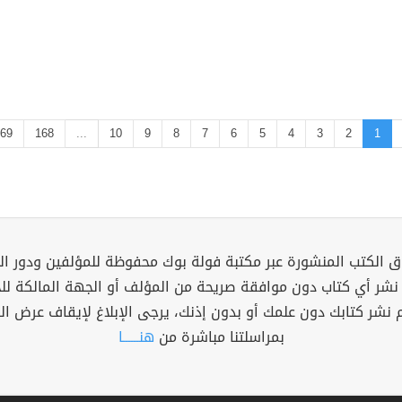
69
168
...
10
9
8
7
6
5
4
3
2
1
 الكتب المنشورة عبر مكتبة فولة بوك محفوظة للمؤلفين ودور ال
 نشر أي كتاب دون موافقة صريحة من المؤلف أو الجهة المالكة ل
م نشر كتابك دون علمك أو بدون إذنك، يرجى الإبلاغ لإيقاف عرض ال
بمراسلتنا مباشرة من
هنــــــا