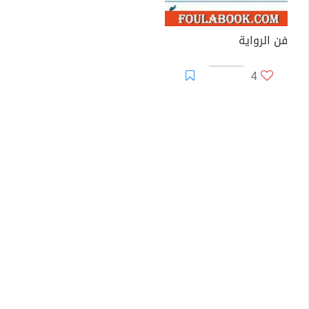
فن الرواية
4