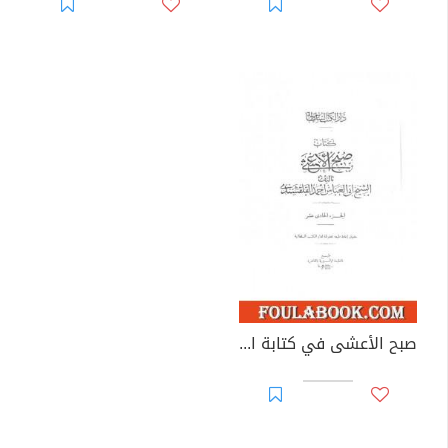
صبح الأعشى في كتابة الإنشا - الجزء الحادي عشر: تابع المقالة الخامسة