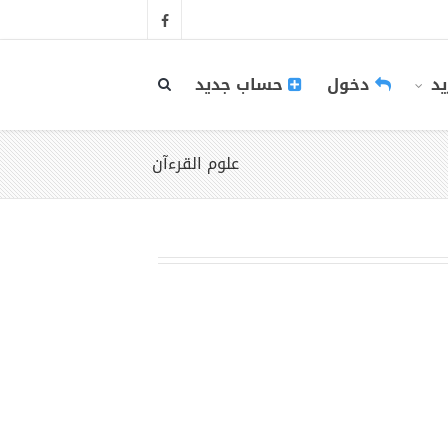
يد
دخول
حساب جديد
علوم القرءآن