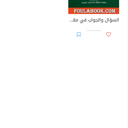
السؤال والجواب في مقاصد الشريعة، ومعه: الضياء الواقد شرح منظومة الراصد في فقه المقاصد