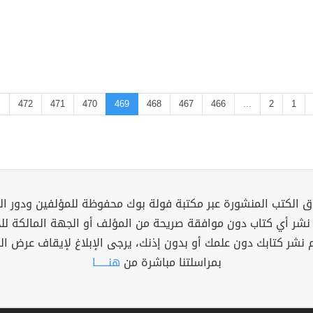
.
472
471
470
469
468
467
466
...
2
1
 الكتب المنشورة عبر مكتبة فولة بوك محفوظة للمؤلفين ودور ال
 نشر أي كتاب دون موافقة صريحة من المؤلف أو الجهة المالكة ل
م نشر كتابك دون علمك أو بدون إذنك، يرجى الإبلاغ لإيقاف عرض ال
بمراسلتنا مباشرة من
هنــــــا