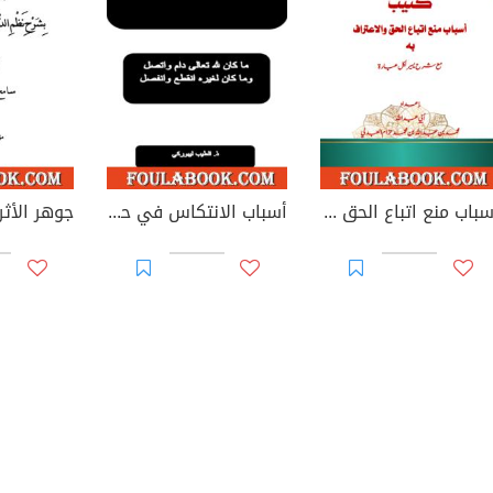
أسباب منع اتباع الحق والاعتراف به مع شرح يسير لكل عبارة
أسباب الانتكاس في حياة المؤمن والداعية