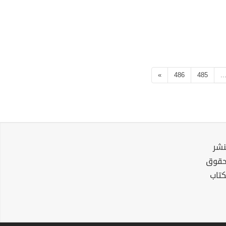
»
486
485
..
نشر
لحقوق
كتاب