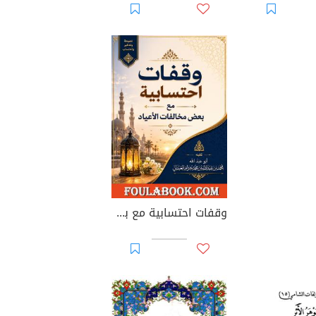
وقفات احتسابية مع بعض مخالفات الأعياد