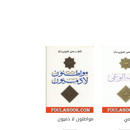
عي
مواطنون لا ذميون