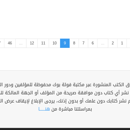
7
46
...
12
11
10
9
8
7
6
...
2
1
 الكتب المنشورة عبر مكتبة فولة بوك محفوظة للمؤلفين ودور ال
 نشر أي كتاب دون موافقة صريحة من المؤلف أو الجهة المالكة ل
م نشر كتابك دون علمك أو بدون إذنك، يرجى الإبلاغ لإيقاف عرض ال
بمراسلتنا مباشرة من
هنــــــا