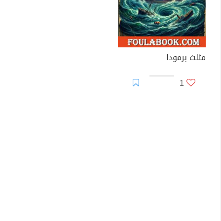
مثلث برمودا
1