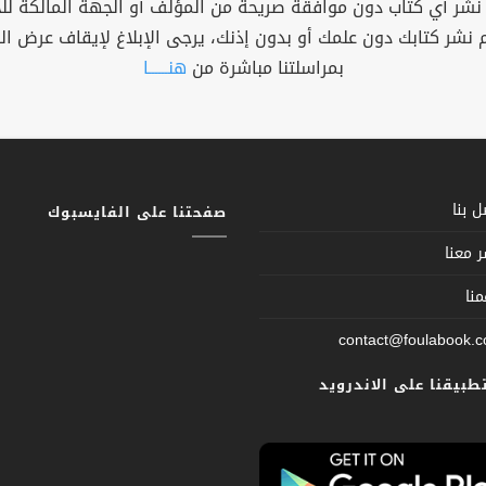
 نشر أي كتاب دون موافقة صريحة من المؤلف أو الجهة المالكة ل
م نشر كتابك دون علمك أو بدون إذنك، يرجى الإبلاغ لإيقاف عرض ال
بمراسلتنا مباشرة من
هنــــــا
 بنا
صفحتنا على الفايسبوك
 معنا
نا
contact@foulabook.
تطبيقنا على الاندرويد