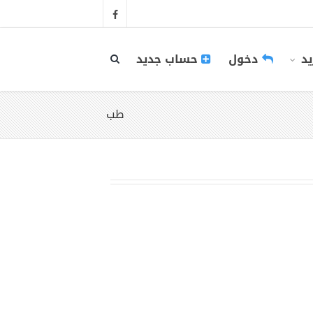
يد
دخول
حساب جديد
طب