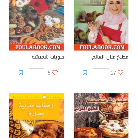
مطبخ منال العالم
حلويات شميشة
5
17