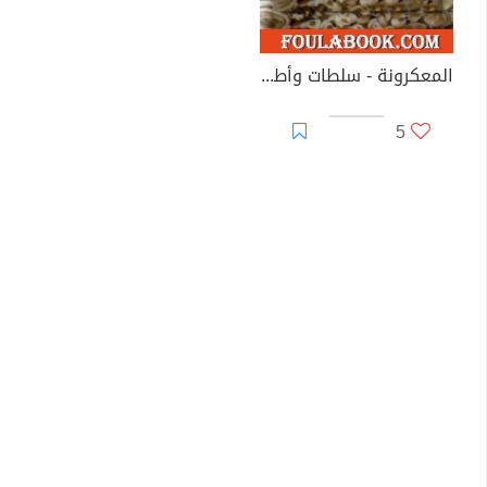
المعكرونة - سلطات وأطباق أساسية
5