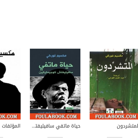
لمتشردون
حياة ماتفي سافيليفتش كوجيمايكين
المؤلفات ال