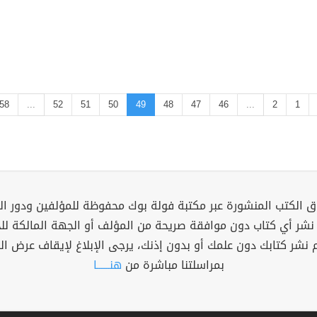
58
...
52
51
50
49
48
47
46
...
2
1
 الكتب المنشورة عبر مكتبة فولة بوك محفوظة للمؤلفين ودور ال
 نشر أي كتاب دون موافقة صريحة من المؤلف أو الجهة المالكة ل
م نشر كتابك دون علمك أو بدون إذنك، يرجى الإبلاغ لإيقاف عرض ال
بمراسلتنا مباشرة من
هنــــــا