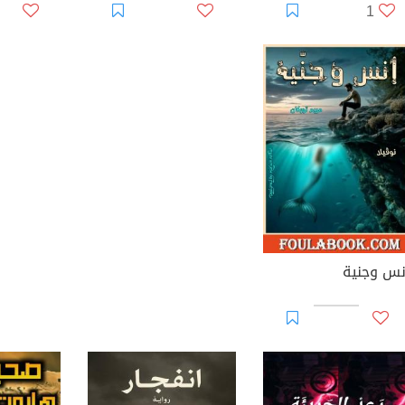
1
نس وجنية