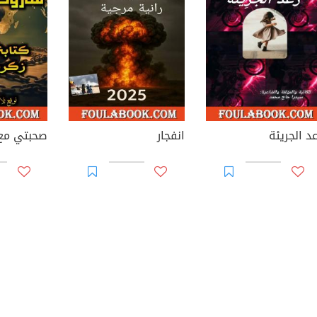
عد الجريئة
انفجار