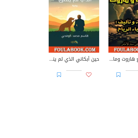
صحبتي مع هاروت وماروت
حين أبكاني الذي لم ينطق