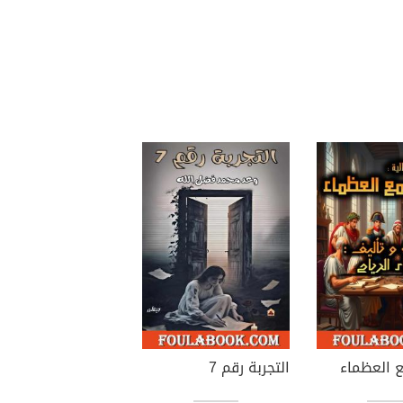
 العظماء
التجربة رقم 7