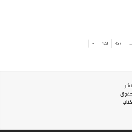
»
428
427
..
نشر
لحقوق
كتاب