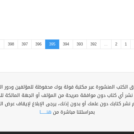
.
398
397
396
395
394
393
392
...
2
1
 الكتب المنشورة عبر مكتبة فولة بوك محفوظة للمؤلفين ودور ال
 نشر أي كتاب دون موافقة صريحة من المؤلف أو الجهة المالكة ل
م نشر كتابك دون علمك أو بدون إذنك، يرجى الإبلاغ لإيقاف عرض ال
بمراسلتنا مباشرة من
هنــــــا