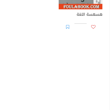
هسهسة اللغة