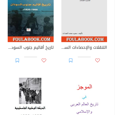
التنقلات والإحصاءات السكانية في لواء حوران - العهد العثماني 1516-1918
تاريخ أقاليم جنوب السودان 1820-1900م