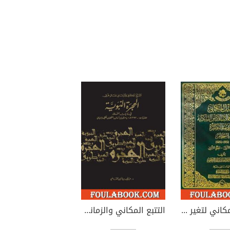
التحليل المكاني لتغير استعمالات الأرض السكنية في مدينة البصرة باستخدام (RS)، (GIS) - الجزء الأول والجزء الثاني
التتبع المكاني والزماني لمعالم طريق الهجرة النبوية في روايات العلماء للفترة 151-1393هـ باستخدام أساليب التحليل الكمي والبياني