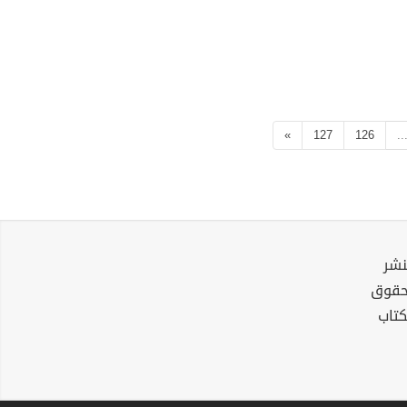
»
127
126
..
نشر
لحقوق
كتاب