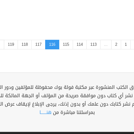
.
119
118
117
116
115
114
113
...
2
1
 الكتب المنشورة عبر مكتبة فولة بوك محفوظة للمؤلفين ودور ال
 نشر أي كتاب دون موافقة صريحة من المؤلف أو الجهة المالكة ل
م نشر كتابك دون علمك أو بدون إذنك، يرجى الإبلاغ لإيقاف عرض ال
بمراسلتنا مباشرة من
هنــــــا