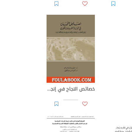
خصائص النجاح في إنجاز المشروعات الكبرى: رؤية هندسية لحفر الخندق في غزوة الأحزاب