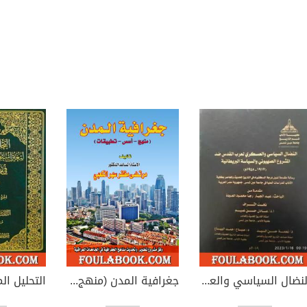
النضال السياسي والعسكري لعرب القدس ضد المشروع الصهيوني والسياسة البريطانية 1917-1948
جغرافية المدن (منهج - أسس - تطبيقات)