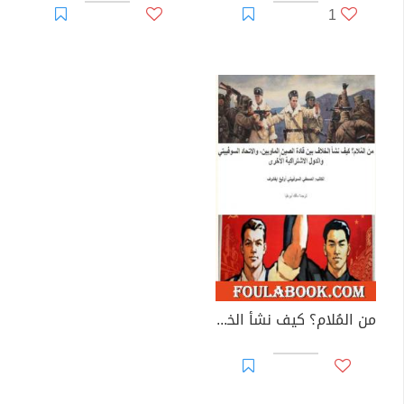
1
من المُلام؟ كيف نشأ الخلاف بين قادة الصين الماويين، والاتحاد السوفييتي والدول الاشتراكية الأُخرى