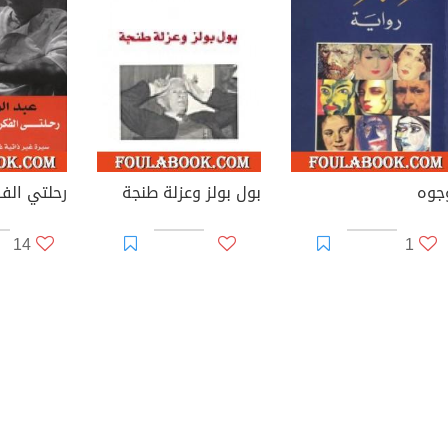
جوه
بول بولز وعزلة طنجة
14
1