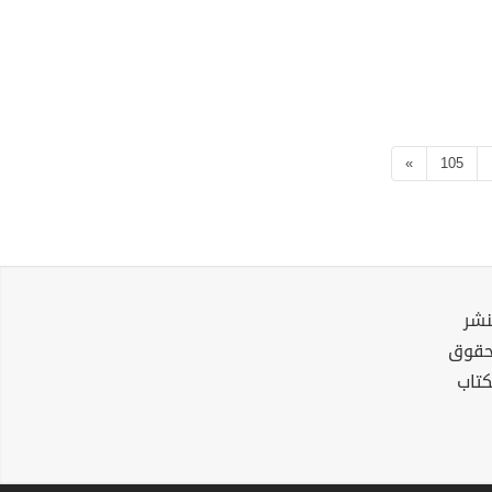
»
105
نشر
لحقوق
كتاب