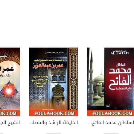
السلطان محمد الفاتح - فاتح القسطنطينية
الخليفة الراشد والمصلح الكبير عمر بن عبد العزيز