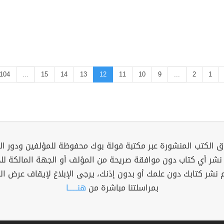
104
...
15
14
13
12
11
10
9
...
2
1
 الكتب المنشورة عبر مكتبة فولة بوك محفوظة للمؤلفين ودور ال
 نشر أي كتاب دون موافقة صريحة من المؤلف أو الجهة المالكة ل
م نشر كتابك دون علمك أو بدون إذنك، يرجى الإبلاغ لإيقاف عرض ال
بمراسلتنا مباشرة من
هنــــــا