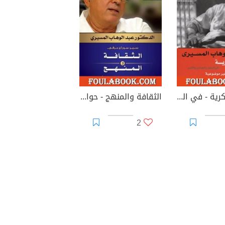
رحلتي الفكرية - في البذور والجذور والثمر
الثقافة والمنهج - حوارات
2