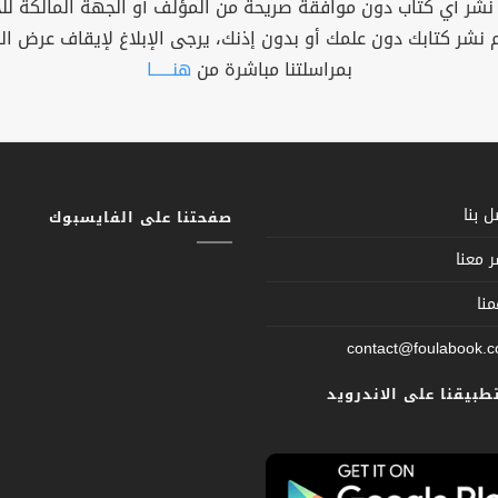
 نشر أي كتاب دون موافقة صريحة من المؤلف أو الجهة المالكة ل
م نشر كتابك دون علمك أو بدون إذنك، يرجى الإبلاغ لإيقاف عرض ال
بمراسلتنا مباشرة من
هنــــــا
 بنا
صفحتنا على الفايسبوك
 معنا
نا
contact@foulabook.
تطبيقنا على الاندرويد