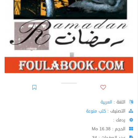
اللغة :
العربية
اﻟﺘﺼﻨﻴﻒ :
كتب منوعة
ردمك :
الحجم : 16.38 Mo
عدد الصفحات : 34