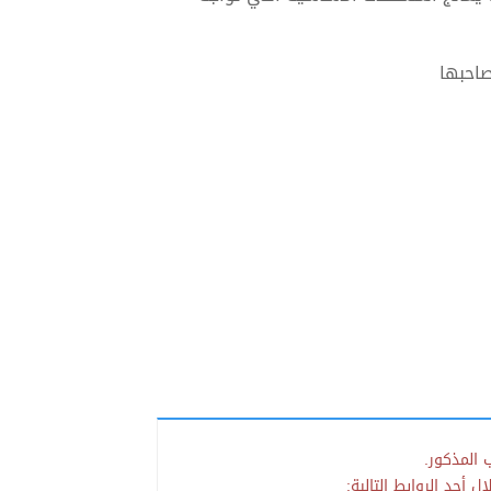
احبها
 المذكور.
 أحد الروابط التالية: