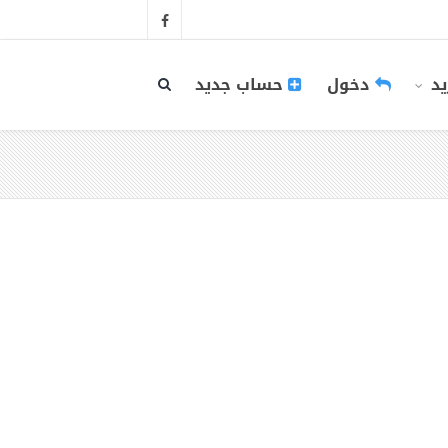
يد
دخول
حساب جديد