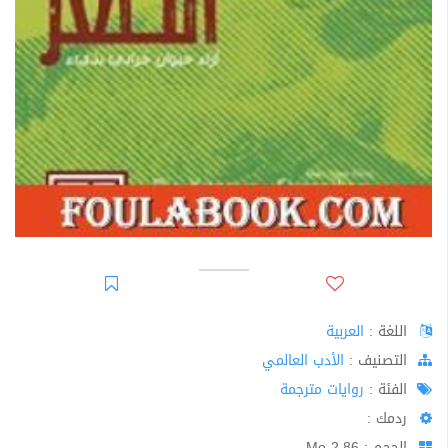
اللغة :
العربية
اﻟﺘﺼﻨﻴﻒ :
الأدب العالمي
الفئة :
روايات مترجمة
ردمك :
الحجم : 2.86 Mo