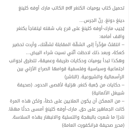
تحميل كتاب يوميات الكنغر pdf الكاتب مارك أوفه كلينغ
دينغ دونغ. رنّ الجرس…
يُجيب مارك-أوفه كلينغ على قرع باب شقته ليتفاجأ بكنغر
واقف أمامه:
– انتقلتُ مؤخّراً إلى الشقّة المقابلة لشقّتك، وأردت تحضير
كعكة، وبعد ذلك لاحظت أنّني نسيت شراء البيض…
وهكذا تبدأ يوميات وحكايات طريفة وعميقة، تتطرق لجوانب
اجتماعية وسياسية وفلسفية قوامها الصراع الأزلي بين
الرأسمالية والشيوعية. (الناشر)
– حكايات من جُعبة كنغر. هزلية لأقصى الحدود. (صحيفة
شبيغل الألمانية)
– من الممكن أن يكون الملايين على خطأ، ولكن هذه المرة
كانت الجماهير على حق. مارك-أوفه كلينغ أمسى حدثًا مهمًا.
نادرًا ما شعرت بالبهجة والتسلية والانبهار بهذه السلاسة.
(محرر صحيفة فرانكفورت العامة)