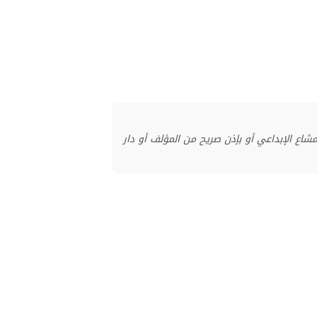
منشور بموجب ترخيص المشاع الإبداعي أو بإذن صريح من المؤلف أو دار