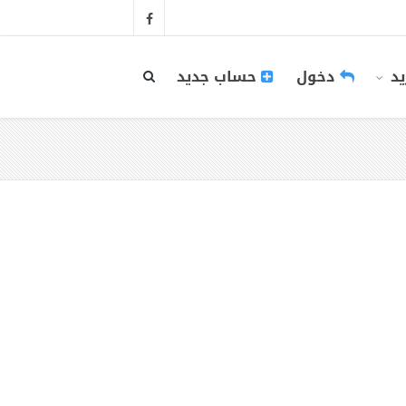
يد
دخول
حساب جديد