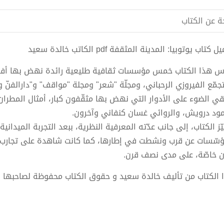
ة عن الكتاب
 كتاب يوتوبيا: المدينة المثقفة pdf الكاتب خالدة سعيد
س هذا الكتاب خمس مؤسسات ثقافية طليعية رائدة نهض بها أفراد، 
تجمّع الفيروزي الرحباني، ومجلّة "شعر" ومجلة "مواقف" و"دارالفنّ و
قي الضوء على الأدوار التي نهض بها مثقّفون كبار، أمثال المطران
ود درويش، والروائي غسان كنفاني وآخرون.
ّز الكتاب، إلى جانب عدّته المعرفية النظرية، ببعد التجربة الميدان
ؤسّسات عن قرب ونشطت في إطارها، كما كانت شاهدة على تجارب ثق
ان خاصّة، على مدى نصف قرن.
 الكتاب من تأليف خالدة سعيد و حقوق الكتاب محفوظة لصاحبها