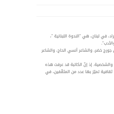
في لبنان، هي "الندوة اللبنانية "،
الأدب".
 جورج خضر، والشاعر أنسي الحاج، والشاعر
ية والشخصية. إذ إنّ الكاتبة قد عرفت هذه
افية تميّز بها عدد من المثقّفين، في