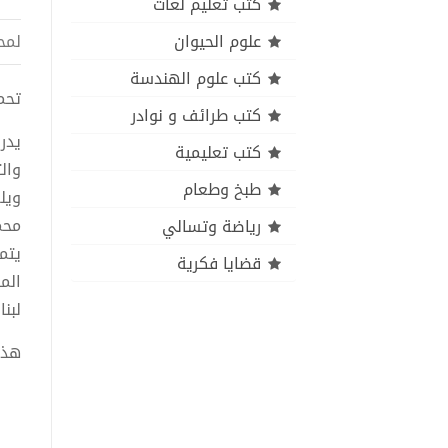
كتب تعليم لغات
علوم الحيوان
لمح
كتب علوم الهندسة
تحميل
كتب طرائف و نوادر
يدر
كتب تعليمية
وال
طبخ وطعام
ويل
محم
رياضة وتسالي
يتمي
قضايا فكرية
الم
لبن
هذا