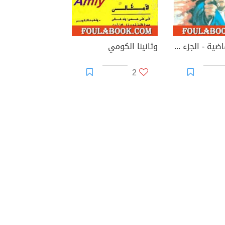
الضربة القاضية - الجزء الثالث - سلسلة رجل المستحيل
وثانينا الكومي
2