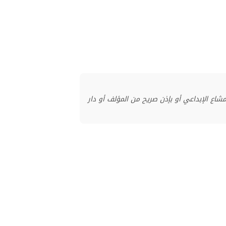
منشور بموجب ترخيص المشاع الإبداعي أو بإذن صريح من المؤلف أو دار