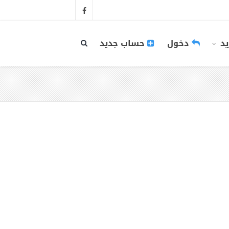
يد
دخول
حساب جديد