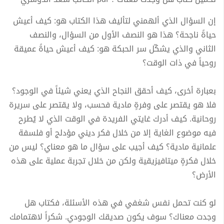
إن السؤال الذي ألهمني لتأليف هذا الكتاب هو: كيف أعيش
حياةً ناجحة؟ هذا هو النصف الأول من السؤال، والنصف
الثاني والذي يشكّل سر الحبكة هو: كيف أعيش حياةً عميقة
روحياً في ذات الوقت؟
بعبارة أخرى، كيف أحقق النجاح الذي يعني شيئاً في الوجود؟
فلا هو يقتصر على وفرةٍ مادية فحسب، ولا يقتصر على سريرة
روحانية. كيف أدرك غايتي الفريدة في الوقت الذي لا يُطرح
فيه موضوع الغاية إلا من خلال فكر ديني مؤدلج أو فلسفة
علمانية مادية؟ كيف أجيب على سؤال ما هو معناي؟ ليس من
خلال فكرةٍ ميتافيزيقية ولكن من خلال تجربة عملية على هذه
الأرض؟
لو كنت تحمل نفس شغفي في هذه الأسئلة، فكتاب هل
وجدت معناك؟ سوف يكون صديقك الوجودي. شكراً لاهتمامك