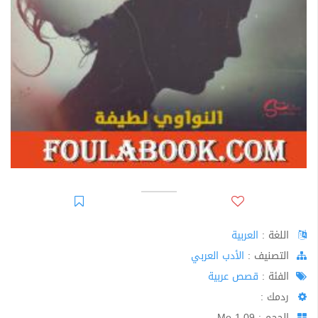
اللغة :
العربية
اﻟﺘﺼﻨﻴﻒ :
الأدب العربي
الفئة :
قصص عربية
ردمك :
الحجم : 1.09 Mo