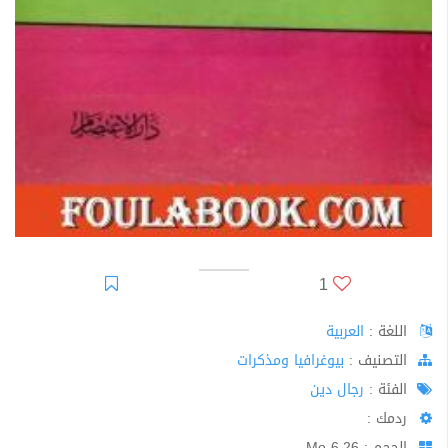
1
اللغة :
العربية
اﻟﺘﺼﻨﻴﻒ :
بيوغرافيا ومذكرات
الفئة :
رجال دين
ردمك :
الحجم : 6.26 Mo