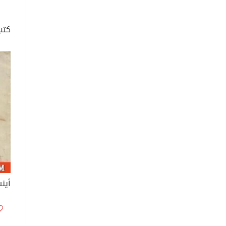
كتب
أين