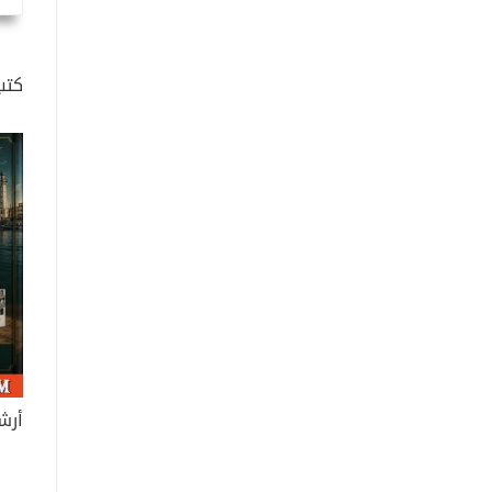
كتب
أرش