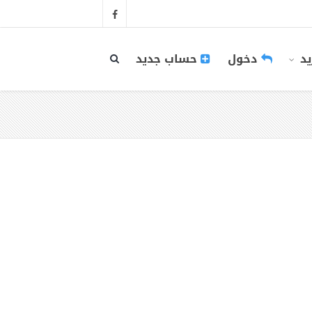
يد
دخول
حساب جديد