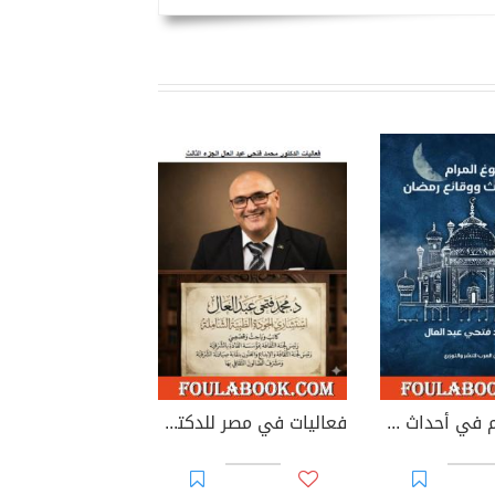
بلوغ المرام في أحداث ووقائع رمضان
فعاليات في مصر للدكتور محمد فتحي عبد العال - الجزء الثالث