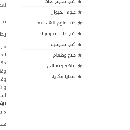
كتب تعليم لغات
لمح
علوم الحيوان
تحمي
كتب علوم الهندسة
كتب طرائف و نوادر
رحل
كتب تعليمية
سيظ
الم
طبخ وطعام
حقي
رياضة وتسالي
وفق
قضايا فكرية
وفي
وال
الم
الأ
د.م
هذا