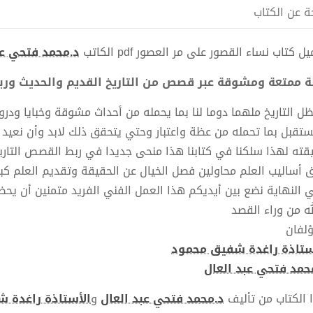
ة عن الكتاب
ل كتاب نساء القصور على مر العصور pdf الكاتب
د.محمد فتحي عب
ة ممتعة ومشوقة عبر قصص من التاريخ القديم والحديث وربط
ل التاريخ ملهما دوما لنا بما يحمله من أحداث مشوقة وخبايا ودر
ستقبل بما تحمله من عظة واعتبار وحتي يتحقق ذلك لابد وأن نعيد 
قته لهذا سلكنا في كتابنا هذا منحى جديدا في ربط القصص التاري
 أساليب العلم محاولين فصل الخيال عن الحقيقة وتقديم العلم ك
 النهاية نضع بين أيديكم هذا العمل الفني الفريد متمنين أن يحظ
له من وراء القصد
ؤلفان
ستاذة راغدة شفيق محمود
حمد فتحي عبد العال
 الكتاب من تأليف
د.محمد فتحي عبد العال
و
الأستاذة راغدة 