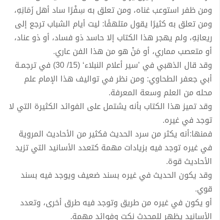
ومن ظفر استوعب غناه، ومن تعلق به سِفْرًا ساد أهل زَمَانِهِ،
ومن تعلق به كثيرًا يقول متلهفًا: ليت أيام الشباب ترجع إلى
ريعانِهِ، ولم يهجر هذا الكتاب إلا حاسد ذو فساد، أو ذو عناد،
أو متعصب مماري، أو مَنْ هو من هذا الفن عاري.
وقد قال الذهبي في ’سير أعلام النبلاء‘ (15/ 30) في ترجمـة
أبي جعفر الطحاوي: ومن نظر في تواليف هذا الإمام علم
محله من العلم وسعة المعرفة.
وقد تميز هذا الكتاب بأنه يشتمل على الفوائد الكثيرة التي لا
توجد في غيره.
فمنها:أنه يكثر من سرد الحديث فكثير من الأحاديث المروية
في غيره توجد فيه بزيادات مهمة كتعدد الأسانيد التي تزيد
الأحاديث قوة.
وقد يكون الحديث في غيره بسند ضعيف ويوجد فيه بسند
قوي.
أو يكون في غيره من طريق وتوجد فيه طرق أخرى، وتعدد
الأسانيد يظهر للمحدث نكت وفوائد مهمة.