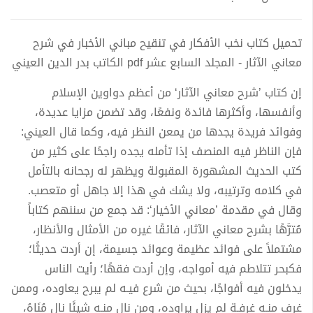
تحميل كتاب نخب الأفكار في تنقيح مباني الأخبار في شرح
معاني الآثار - المجلد السابع عشر pdf الكاتب بدر الدين العيني
إن كتاب ’شرح معاني الآثار‘ من أعظم دواوين الإسلام
وأنفسها، وأكثرها فائدة ونفعًا، وقد تضمن مزايا عديدة،
وفوائد فريدة يجدها من يمعن النظر فيه، وكما قال العيني:
فإن الناظر فيه المنصف إذا تأمله يجده راجحًا على كثير من
كتب الحديث المشهورة المقبولة ويظهر له رجحانه بالتأمل
في كلامه وترتيبه، ولا يشك في هذا إلا جاهل أو متعصب.
وقال في مقدمة ’معاني الأخيار‘: قد جمع من سننهم كتاباً
مُترَّهًا بشرح معاني الآثار، فائقًا غيره من الأمثال والأنظار،
مشتملاً على فوائد عظيمة وعوائد جسيمة، إن أردت حديثًا؛
فكبحر تتلاطم فيه أمواجه، وإن أردت فقهًا؛ رأيت الناس
يدخلون فيه أفواجًا، بحيث من شرع فيـه لم يبرح يعاوده، وممن
غرف منـه غرفـة لم يزل يراوده، ومن نال منـه شيئًا نال مُنَاهُ،