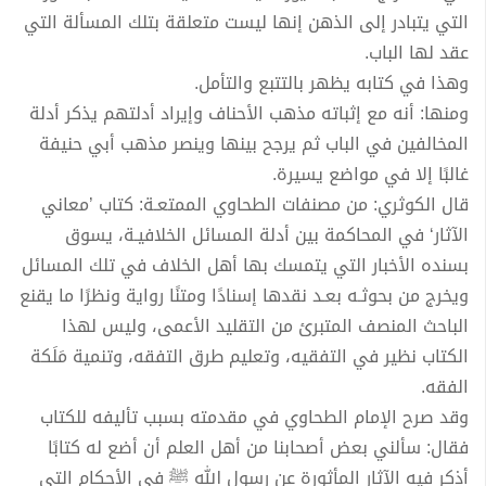
التي يتبادر إلى الذهن إنها ليست متعلقة بتلك المسألة التي
عقد لها الباب.
وهذا في كتابه يظهر بالتتبع والتأمل.
ومنها: أنه مع إثباته مذهب الأحناف وإيراد أدلتهم يذكر أدلة
المخالفين في الباب ثم يرجح بينها وينصر مذهب أبي حنيفة
غالبًا إلا في مواضع يسيرة.
قال الكوثري: من مصنفات الطحاوي الممتعـة: كتاب ’معاني
الآثار‘ في المحاكمة بين أدلة المسائل الخلافيـة، يسوق
بسنده الأخبار التي يتمسك بها أهل الخلاف في تلك المسائل
ويخرج من بحوثـه بعـد نقدها إسنادًا ومتنًا رواية ونظرًا ما يقنع
الباحث المنصف المتبرئ من التقليد الأعمى، وليس لهذا
الكتاب نظير في التفقيه، وتعليم طرق التفقه، وتنمية مَلَكة
الفقه.
وقد صرح الإمام الطحاوي في مقدمته بسبب تأليفه للكتاب
فقال: سألني بعض أصحابنا من أهل العلم أن أضع له كتابًا
أذكر فيه الآثار المأثورة عن رسول الله ﷺ في الأحكام التي