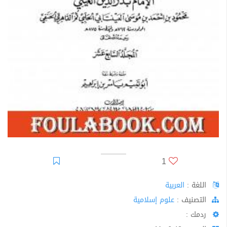
1
اللغة :
العربية
اﻟﺘﺼﻨﻴﻒ :
علوم إسلامية
ردمك :