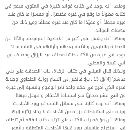
ومنها: أنه يوجد في كتابه فوائد كثيرة في المتون، فيقع في
كتابه مطولاً ما وقع في غيره مختصرًا، أو مفسرًا ما كان عنـد
غيره مجملاً، أو مقيَّدًا ما كان عند غيره مطلقًا وغير ذلك من
مهمات الفوائد.
ومنها: أنـه يشمل على كثير من الأحاديث المرفوعة، والآثار عن
الصحابة والتابعين والأئمة بعدهم وآرائهم في الفقه ما لا
يوجد في غيره من الكتب حاشا مصنف عبد الرزاق ومصنف ابن
أبي شيبة والمحلى.
ولـذلك قـال العينـي في كتـاب الزكـاة، بـاب ’الصدقـة على بنـي
هاشم‘ [4 /ق 13 ـ ب]: فانظر إلى اتساع رواية الطحاوي وجلالة
قدره الذي أخرج في حكم واحد نادر الوقـوع بالنسبة إلى غيـره
عن اثني عشر صحابيًّا مـع استنباط الأحكام والتوغل فيها!
ومنها: أنه بوب كتابه على مسائل الفقه ثم يورد الأحاديث
وينبه على استنباطات عزيزة من الأحاديث لا يكاد يُنتَبَه إليها.
ومنها: أن مؤلفه رتب الكتاب على ترتيب كتب الفقه ثم تلطف
في استخراج مناسبات يورد فيها الأحاديث المتعلقة بالأمور