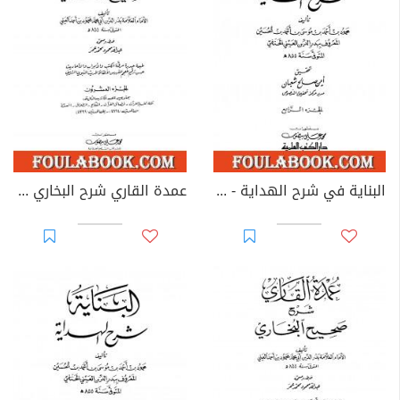
البناية في شرح الهداية - المجلد الرابع
عمدة القاري شرح البخاري - الجزء العشرون