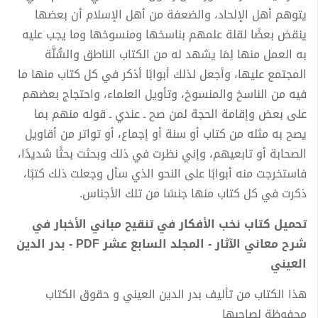
يتوهم أهل الإلحاد، والضعفة من أهل الإسلام أن بعضها
ينقض بعضًا لقلة علمهم بناسخها ومنسوخها وما يجب عليه
به العمل منها لِمَا يشهد له من الكتاب الناطق والسُّنَّة
المجتمع عليها، وأجعل لذلك أبوابًا أذكر في كل كتاب منها ما
فيه من الناسخ والمنسوخ، وتأويل العلماء، واحتجاج بعضهم
على بعض وإقامة الحجة لمن صح ـ عندي ـ قوله منهم بما
يصح به مثله من كتاب أو سنة أو إجماع، أو تواتر من أقاويل
الصحابة أو تابعيهم، وإني نظرت في ذلك وبحثت بحثًا شديدًا،
فاستخرجت منه أبوابًا على النحو الذي سأل وجعلت ذلك كتبًا،
ذكرت في كل كتاب منها جنسًا من تلك الأجناس.
تحميل كتاب نخب الأفكار في تنقيح مباني الأخبار في
شرح معاني الآثار - المجلد السابع عشر PDF - بدر الدين
العيني
هذا الكتاب من تأليف بدر الدين العيني و حقوق الكتاب
محفوظة لصاحبها