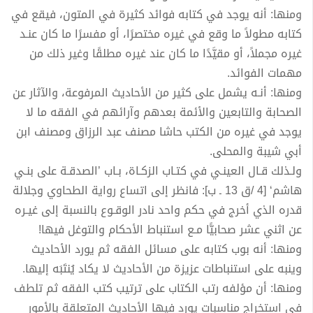
ومنها: أنه يوجد في كتابه فوائد كثيرة في المتون، فيقع في
كتابه مطولاً ما وقع في غيره مختصرًا، أو مفسرًا ما كان عنـد
غيره مجملاً، أو مقيَّدًا ما كان عند غيره مطلقًا وغير ذلك من
مهمات الفوائد.
ومنها: أنـه يشمل على كثير من الأحاديث المرفوعة، والآثار عن
الصحابة والتابعين والأئمة بعدهم وآرائهم في الفقه ما لا
يوجد في غيره من الكتب حاشا مصنف عبد الرزاق ومصنف ابن
أبي شيبة والمحلى.
ولـذلك قـال العينـي في كتـاب الزكـاة، بـاب ’الصدقـة على بنـي
هاشم‘ [4 /ق 13 ـ ب]: فانظر إلى اتساع رواية الطحاوي وجلالة
قدره الذي أخرج في حكم واحد نادر الوقـوع بالنسبة إلى غيـره
عن اثني عشر صحابيًّا مـع استنباط الأحكام والتوغل فيها!
ومنها: أنه بوب كتابه على مسائل الفقه ثم يورد الأحاديث
وينبه على استنباطات عزيزة من الأحاديث لا يكاد يُنتَبَه إليها.
ومنها: أن مؤلفه رتب الكتاب على ترتيب كتب الفقه ثم تلطف
في استخراج مناسبات يورد فيها الأحاديث المتعلقة بالأمور