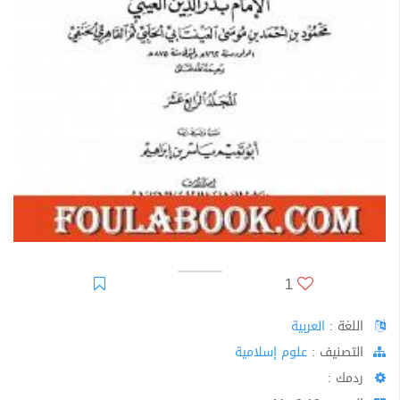
1
اللغة :
العربية
اﻟﺘﺼﻨﻴﻒ :
علوم إسلامية
ردمك :