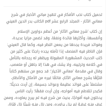
تحميل كتاب نخب الأفكار في تنقيح مباني الأخبار في شرح
معاني الآثار - المجلد الرابع عشر pdf الكاتب بدر الدين العيني
إن كتاب ’شرح معاني الآثار‘ من أعظم دواوين الإسلام
وأنفسها، وأكثرها فائدة ونفعًا، وقد تضمن مزايا عديدة،
وفوائد فريدة يجدها من يمعن النظر فيه، وكما قال العيني:
فإن الناظر فيه المنصف إذا تأمله يجده راجحًا على كثير من
كتب الحديث المشهورة المقبولة ويظهر له رجحانه بالتأمل
في كلامه وترتيبه، ولا يشك في هذا إلا جاهل أو متعصب.
وقال في مقدمة ’معاني الأخيار‘: قد جمع من سننهم كتاباً
مُترَّهًا بشرح معاني الآثار، فائقًا غيره من الأمثال والأنظار،
مشتملاً على فوائد عظيمة وعوائد جسيمة، إن أردت حديثًا؛
فكبحر تتلاطم فيه أمواجه، وإن أردت فقهًا؛ رأيت الناس
يدخلون فيه أفواجًا، بحيث من شرع فيـه لم يبرح يعاوده، وممن
غرف منـه غرفـة لم يزل يراوده، ومن نال منـه شيئًا نال مُنَاهُ،