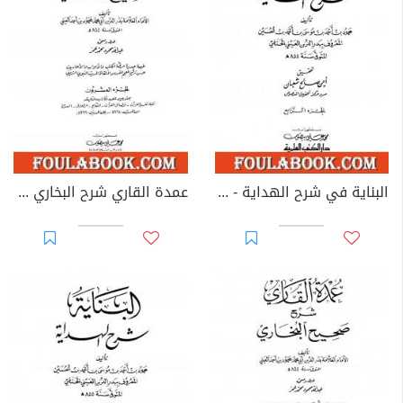
البناية في شرح الهداية - المجلد الرابع
عمدة القاري شرح البخاري - الجزء العشرون