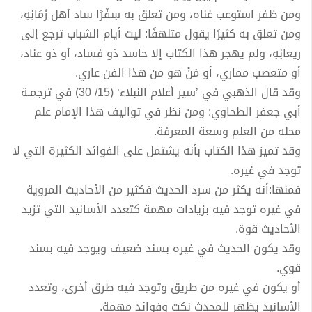
ومن ظفر استوعب غناه، ومن تعلق به سِفْرًا ساد أهل زَمَانِهِ،
ومن تعلق به كثيرًا يقول متلهفًا: ليت أيام الشباب ترجع إلى
ريعانِهِ، ولم يهجر هذا الكتاب إلا حاسد ذو فساد، أو ذو عناد،
أو متعصب مماري، أو مَنْ هو من هذا الفن عاري.
وقد قال الذهبي في ’سير أعلام النبلاء‘ (15/ 30) في ترجمـة
أبي جعفر الطحاوي: ومن نظر في تواليف هذا الإمام علم
محله من العلم وسعة المعرفة.
وقد تميز هذا الكتاب بأنه يشتمل على الفوائد الكثيرة التي لا
توجد في غيره.
فمنها:أنه يكثر من سرد الحديث فكثير من الأحاديث المروية
في غيره توجد فيه بزيادات مهمة كتعدد الأسانيد التي تزيد
الأحاديث قوة.
وقد يكون الحديث في غيره بسند ضعيف ويوجد فيه بسند
قوي.
أو يكون في غيره من طريق وتوجد فيه طرق أخرى، وتعدد
الأسانيد يظهر للمحدث نكت وفوائد مهمة.