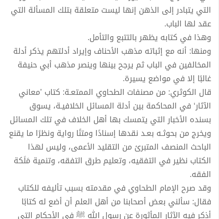
التي يتبادر إلى الذهن إنها ليست متعلقة بتلك المسألة التي
عقد لها الباب.
وهذا في كتابه يظهر بالتتبع والتأمل.
ومنها: أنه مع إثباته مذهب الأحناف وإيراد أدلتهم يذكر أدلة
المخالفين في الباب ثم يرجح بينها وينصر مذهب أبي حنيفة
غالبًا إلا في مواضع يسيرة.
قال الكوثري: من مصنفات الطحاوي الممتعـة: كتاب ’معاني
الآثار‘ في المحاكمة بين أدلة المسائل الخلافيـة، يسوق
بسنده الأخبار التي يتمسك بها أهل الخلاف في تلك المسائل
ويخرج من بحوثـه بعـد نقدها إسنادًا ومتنًا رواية ونظرًا ما يقنع
الباحث المنصف المتبرئ من التقليد الأعمى، وليس لهذا
الكتاب نظير في التفقيه، وتعليم طرق التفقه، وتنمية مَلَكة
الفقه.
وقد صرح الإمام الطحاوي في مقدمته بسبب تأليفه للكتاب
فقال: سألني بعض أصحابنا من أهل العلم أن أضع له كتابًا
أذكر فيه الآثار المأثورة عن رسول الله ﷺ في الأحكام التي