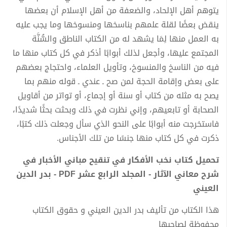
يتوهم أهل الإلحاد، والضعفة من أهل الإسلام أن بعضها
ينقض بعضًا لقلة علمهم بناسخها ومنسوخها وما يجب عليه
به العمل منها لِمَا يشهد له من الكتاب الناطق والسُّنَّة
المجتمع عليها، وأجعل لذلك أبوابًا أذكر في كل كتاب منها ما
فيه من الناسخ والمنسوخ، وتأويل العلماء، واحتجاج بعضهم
على بعض وإقامة الحجة لمن صح ـ عندي ـ قوله منهم بما
يصح به مثله من كتاب أو سنة أو إجماع، أو تواتر من أقاويل
الصحابة أو تابعيهم، وإني نظرت في ذلك وبحثت بحثًا شديدًا،
فاستخرجت منه أبوابًا على النحو الذي سأل وجعلت ذلك كتبًا،
ذكرت في كل كتاب منها جنسًا من تلك الأجناس.
تحميل كتاب نخب الأفكار في تنقيح مباني الأخبار في
شرح معاني الآثار - المجلد الرابع عشر PDF - بدر الدين
العيني
هذا الكتاب من تأليف بدر الدين العيني و حقوق الكتاب
محفوظة لصاحبها