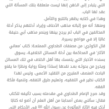
التي يتبادر إلى الذهن إنها ليست متعلقة بتلك المسألة التي
عقد لها الباب.
وهذا في كتابه يظهر بالتتبع والتأمل.
ومنها: أنه مع إثباته مذهب الأحناف وإيراد أدلتهم يذكر أدلة
المخالفين في الباب ثم يرجح بينها وينصر مذهب أبي حنيفة
غالبًا إلا في مواضع يسيرة.
قال الكوثري: من مصنفات الطحاوي الممتعـة: كتاب ’معاني
الآثار‘ في المحاكمة بين أدلة المسائل الخلافيـة، يسوق
بسنده الأخبار التي يتمسك بها أهل الخلاف في تلك المسائل
ويخرج من بحوثـه بعـد نقدها إسنادًا ومتنًا رواية ونظرًا ما يقنع
الباحث المنصف المتبرئ من التقليد الأعمى، وليس لهذا
الكتاب نظير في التفقيه، وتعليم طرق التفقه، وتنمية مَلَكة
الفقه.
وقد صرح الإمام الطحاوي في مقدمته بسبب تأليفه للكتاب
فقال: سألني بعض أصحابنا من أهل العلم أن أضع له كتابًا
أذكر فيه الآثار المأثورة عن رسول الله ﷺ في الأحكام التي