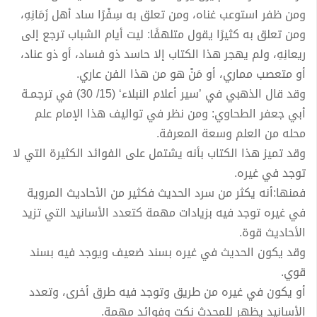
ومن ظفر استوعب غناه، ومن تعلق به سِفْرًا ساد أهل زَمَانِهِ،
ومن تعلق به كثيرًا يقول متلهفًا: ليت أيام الشباب ترجع إلى
ريعانِهِ، ولم يهجر هذا الكتاب إلا حاسد ذو فساد، أو ذو عناد،
أو متعصب مماري، أو مَنْ هو من هذا الفن عاري.
وقد قال الذهبي في ’سير أعلام النبلاء‘ (15/ 30) في ترجمـة
أبي جعفر الطحاوي: ومن نظر في تواليف هذا الإمام علم
محله من العلم وسعة المعرفة.
وقد تميز هذا الكتاب بأنه يشتمل على الفوائد الكثيرة التي لا
توجد في غيره.
فمنها:أنه يكثر من سرد الحديث فكثير من الأحاديث المروية
في غيره توجد فيه بزيادات مهمة كتعدد الأسانيد التي تزيد
الأحاديث قوة.
وقد يكون الحديث في غيره بسند ضعيف ويوجد فيه بسند
قوي.
أو يكون في غيره من طريق وتوجد فيه طرق أخرى، وتعدد
الأسانيد يظهر للمحدث نكت وفوائد مهمة.