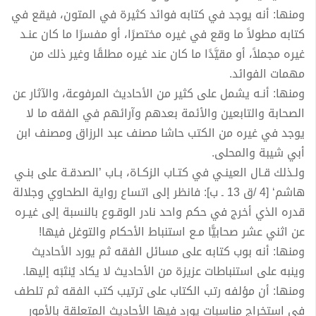
ومنها: أنه يوجد في كتابه فوائد كثيرة في المتون، فيقع في
كتابه مطولاً ما وقع في غيره مختصرًا، أو مفسرًا ما كان عنـد
غيره مجملاً، أو مقيَّدًا ما كان عند غيره مطلقًا وغير ذلك من
مهمات الفوائد.
ومنها: أنـه يشمل على كثير من الأحاديث المرفوعة، والآثار عن
الصحابة والتابعين والأئمة بعدهم وآرائهم في الفقه ما لا
يوجد في غيره من الكتب حاشا مصنف عبد الرزاق ومصنف ابن
أبي شيبة والمحلى.
ولـذلك قـال العينـي في كتـاب الزكـاة، بـاب ’الصدقـة على بنـي
هاشم‘ [4 /ق 13 ـ ب]: فانظر إلى اتساع رواية الطحاوي وجلالة
قدره الذي أخرج في حكم واحد نادر الوقـوع بالنسبة إلى غيـره
عن اثني عشر صحابيًّا مـع استنباط الأحكام والتوغل فيها!
ومنها: أنه بوب كتابه على مسائل الفقه ثم يورد الأحاديث
وينبه على استنباطات عزيزة من الأحاديث لا يكاد يُنتَبَه إليها.
ومنها: أن مؤلفه رتب الكتاب على ترتيب كتب الفقه ثم تلطف
في استخراج مناسبات يورد فيها الأحاديث المتعلقة بالأمور