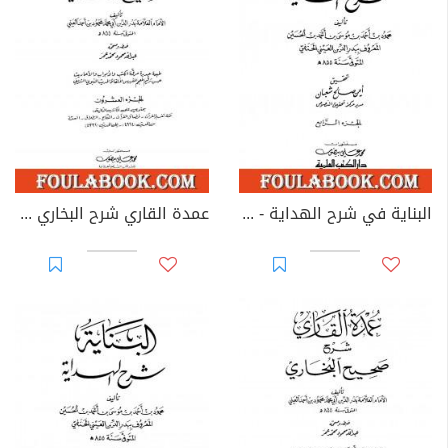
البناية في شرح الهداية - المجلد الرابع
عمدة القاري شرح البخاري - الجزء العشرون