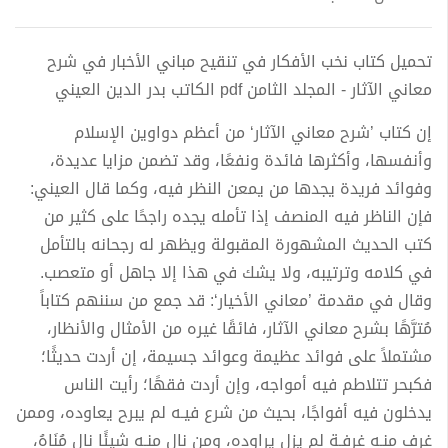
تحميل كتاب نخب الأفكار في تنقيح مباني الأخبار في شرح
معاني الآثار - المجلد الثامن pdf الكاتب بدر الدين العيني
إن كتاب ’شرح معاني الآثار‘ من أعظم دواوين الإسلام
وأنفسها، وأكثرها فائدة ونفعًا، وقد تضمن مزايا عديدة،
وفوائد فريدة يجدها من يمعن النظر فيه، وكما قال العيني:
فإن الناظر فيه المنصف إذا تأمله يجده راجحًا على كثير من
كتب الحديث المشهورة المقبولة ويظهر له رجحانه بالتأمل
في كلامه وترتيبه، ولا يشك في هذا إلا جاهل أو متعصب.
وقال في مقدمة ’معاني الأخيار‘: قد جمع من سننهم كتاباً
مُترَّهًا بشرح معاني الآثار، فائقًا غيره من الأمثال والأنظار،
مشتملاً على فوائد عظيمة وعوائد جسيمة، إن أردت حديثًا؛
فكبحر تتلاطم فيه أمواجه، وإن أردت فقهًا؛ رأيت الناس
يدخلون فيه أفواجًا، بحيث من شرع فيـه لم يبرح يعاوده، وممن
غرف منـه غرفـة لم يزل يراوده، ومن نال منـه شيئًا نال مُنَاهُ،