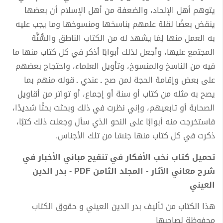
يتوهم أهل الإلحاد، والضعفة من أهل الإسلام أن بعضها
ينقض بعضًا لقلة علمهم بناسخها ومنسوخها وما يجب عليه
به العمل منها لِمَا يشهد له من الكتاب الناطق والسُّنَّة
المجتمع عليها، وأجعل لذلك أبوابًا أذكر في كل كتاب منها ما
فيه من الناسخ والمنسوخ، وتأويل العلماء، واحتجاج بعضهم
على بعض وإقامة الحجة لمن صح ـ عندي ـ قوله منهم بما
يصح به مثله من كتاب أو سنة أو إجماع، أو تواتر من أقاويل
الصحابة أو تابعيهم، وإني نظرت في ذلك وبحثت بحثًا شديدًا،
فاستخرجت منه أبوابًا على النحو الذي سأل وجعلت ذلك كتبًا،
ذكرت في كل كتاب منها جنسًا من تلك الأجناس.
تحميل كتاب نخب الأفكار في تنقيح مباني الأخبار في
شرح معاني الآثار - المجلد الثامن PDF - بدر الدين
العيني
هذا الكتاب من تأليف بدر الدين العيني و حقوق الكتاب
محفوظة لصاحبها