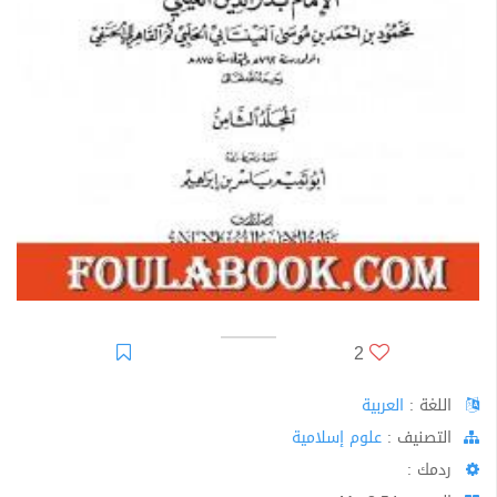
2
اللغة :
العربية
اﻟﺘﺼﻨﻴﻒ :
علوم إسلامية
ردمك :