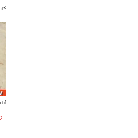
كتب
أين