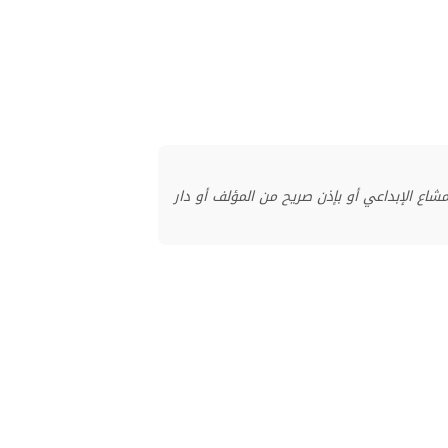
منشور بموجب ترخيص المشاع الإبداعي أو بإذن صريح من المؤلف أو دار