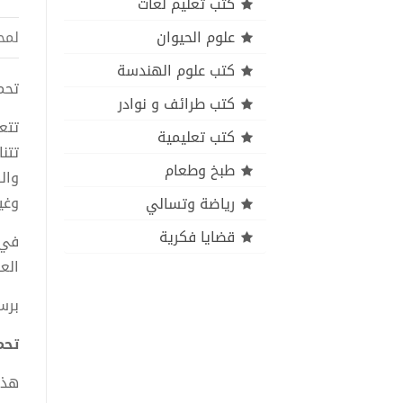
كتب تعليم لغات
علوم الحيوان
لمح
كتب علوم الهندسة
تحميل
كتب طرائف و نوادر
تتع
كتب تعليمية
تتن
طبخ وطعام
وال
وغي
رياضة وتسالي
قضايا فكرية
في 
الع
برس
تحمي
هذا