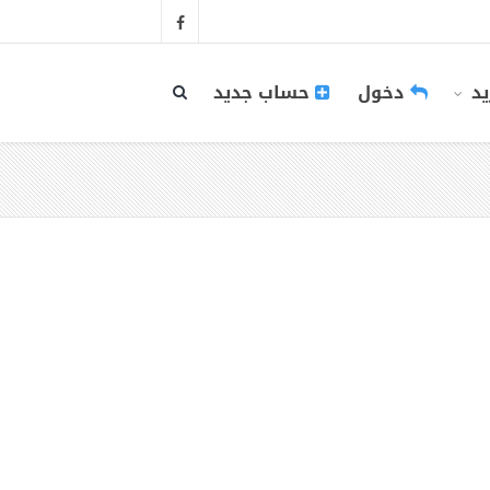
يد
دخول
حساب جديد