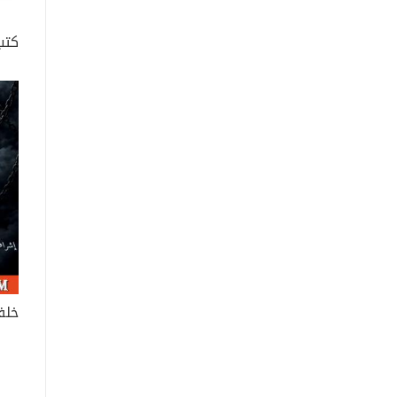
كتب
خلف