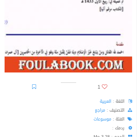
1
اللغة :
العربية
اﻟﺘﺼﻨﻴﻒ :
مراجع
الفئة :
موسوعات
ردمك :
الحجم : 3.28 Mo