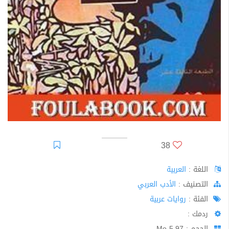
38
اللغة :
العربية
اﻟﺘﺼﻨﻴﻒ :
الأدب العربي
الفئة :
روايات عربية
ردمك :
الحجم : 5.97 Mo