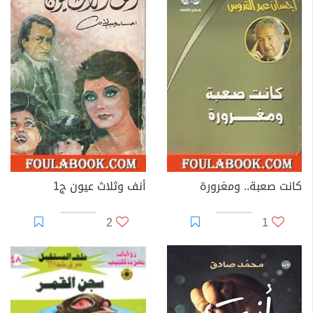
كانت صعبة.. ومغرورة
أنف وثلاث عيون ج1
2
1