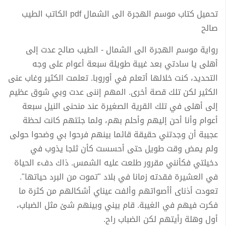
تحميل كتاب موسم الهجرة الى الشمال pdf الكاتب الطيب
صالح
رواية موسم الهجرة الى الشمال - الطيب صالح عدت إلى
أهلى يا سادتي بعد غيبة طويلة سبعة أعوام على وجه
التحديد، كنت خلالها أتعلم في أوروبا. تعلمت الكثير وغاب عنى
الكثير لكن تلك قصة أخرى. المهم إننى عدت وبي شوق عظيم
إلى أهلى في تلك القرية الصغيرة عند منحنى النيل سبعة
أعوام وأنا أحن إليهم وأحلم بهم، ولما جئتهم كانت لحظة
عجيبة أن وجدتني حقيقة قائما بينهم فرحوا بي وضحوا حولى
ولم يمض وقت طويل حتى أحسست كأن ثلجا يذوب في
دخيلتي فكأنني مقرور طلعت عليه الشمس. ذاك دفء الحياة
في العشيرة فقدته زمانا في بلاد "تموت من البرد حياتها".
تعودت أذناى أأصواتهم وألفت عيناي أشكالهم من كثرة ما
فكرت فيهم في الغيبة. قام بيني وبينهم شئ مثل الضباب،
أول وهلة رأيتهم لكن الضباب راح.