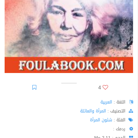
4
اللغة :
العربية
اﻟﺘﺼﻨﻴﻒ :
المرأة والعائلة
الفئة :
شئون المرأة
ردمك :
الحجم : 2.11 Mo