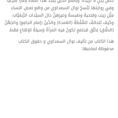
حُضنِ رجلٍ لا تُريدُهُ. وباسمِ الدِّينِ يَتَّخِذُ هذا اللِّقاءُ إطارًا شرعيًّا.
وفي رِوايَتها تَنْسِجُ نوال السعداوي من واقعِ بَعضِ النساءِ
مِثْلِ زينبَ وفتحيةَ ونفيسةَ وغيرِهنَّ حالَ السيَّداتِ الرِّيفيَّاتِ،
وكَيفَ تَتحالفُ السُّلْطَةُ (العُمدة) والدِّينُ (إمام الجامِع) والجَهْلُ
(الحلَّاق) لِخَلْقِ مُجتمَعٍ تكونُ فيه المرأةُ وَسيلةً للإمْتاعِ فقَط.
هذا الكتاب من تأليف نوال السعداوي و حقوق الكتاب
محفوظة لصاحبها