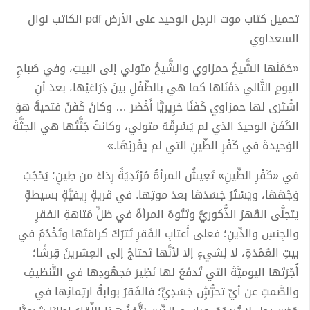
تحميل كتاب موت الرجل الوحيد على الأرض pdf الكاتب نوال
السعداوي
«حَمَلَها الشَّيخُ حمزاوي والشَّيخُ متولي إلى البيتِ، وفي صَباحِ
اليومِ التَّالي دَفَنَاها كما هي بالطِّفْلِ بينَ ذِرَاعَيْها، بعدَ أنِ
اشْتَرَى لها حمزاوي كَفَنًا حَرِيريًّا أَخْضَرَ … وكانَ كَفَنُ فتحيةَ هوَ
الكَفَنَ الوحيدَ الذي لم يَسْرِقْهُ متولي، وكانتْ جُثَّتُها هي الجثَّةَ
الوَحيدةَ في كَفْرِ الطِّينِ التي لم يَقْرَبْهَا.»‎
في «كَفْرِ الطِّينِ» تَعِيشُ المرأةُ مُرْتَدِيَةً رِدَاءً من طِينٍ؛ يَحْجُبُ
وَجْهَهَا، ويَسْتُرُ جَسَدَهَا بعدَ موتِها. في قَريةٍ رِيفيَّةٍ بسيطةٍ
يَتجلَّى القَهرُ الذُّكوريُّ وتَتُوهُ المرأةُ في ظلِّ مَتاهةِ الفقرِ
والجِنسِ والدِّينِ؛ فعلى أَعتابِ الفَقرِ تَترُكُ كرامَتَها وتَخْدُمُ في
بيتِ العُمْدَةِ، لا لِشيءٍ إلا لأنَّها تَحتاجُ إلى العِشرينَ قِرشًا؛
أُجْرَتَها اليوميَّةَ التي تُدفَعُ لها نَظِيرَ مَجهُودِها في التَّنظيفِ
والصَّمتِ عن أيِّ تحرُّشٍ جَسَدِيٍّ؛ فالفَقرُ بوابةُ ارتِمائِها في